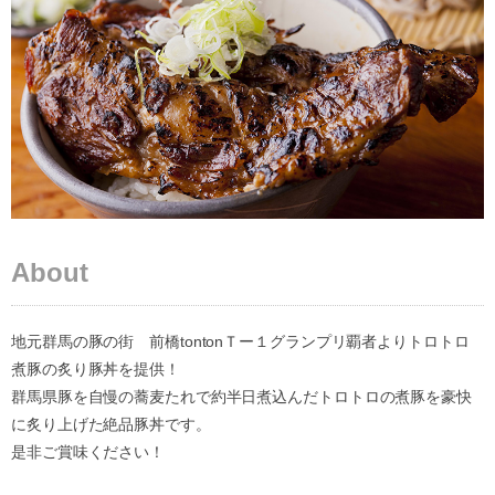
About
地元群馬の豚の街 前橋tontonＴー１グランプリ覇者よりトロトロ
煮豚の炙り豚丼を提供！
群馬県豚を自慢の蕎麦たれで約半日煮込んだトロトロの煮豚を豪快
に炙り上げた絶品豚丼です。
是非ご賞味ください！