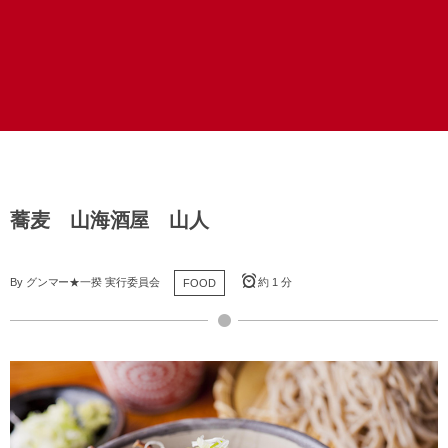
蕎麦 山海酒屋 山人
By
グンマー★一揆 実行委員会
約 1 分
FOOD