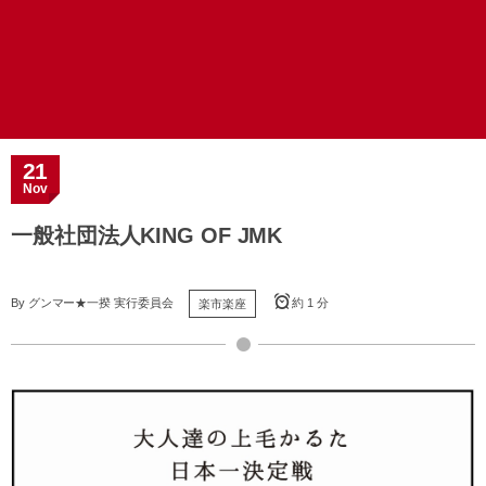
21
Nov
一般社団法人KING OF JMK
By
グンマー★一揆 実行委員会
約 1 分
楽市楽座