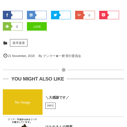
0
0
LINE
楽市楽座
21
November
,
2018
By
グンマー★一揆 実行委員会
YOU MIGHT ALSO LIKE
＼大感謝です／
INFO
はルナさんの箱庭